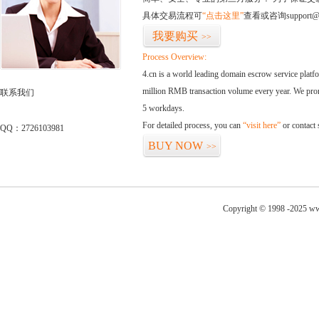
具体交易流程可
“点击这里”
查看或咨询support@
我要购买
>>
Process Overview:
4.cn is a world leading domain escrow service plat
million RMB transaction volume every year. We promi
联系我们
5 workdays.
For detailed process, you can
“visit here”
or contact
QQ：2726103981
BUY NOW
>>
Copyright © 1998 -2025 ww