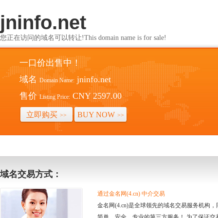
jninfo.net
您正在访问的域名可以转让!This domain name is for sale!
一口价出售中！
域名
jninfo.net
Domain Name:
售价
CNY 2597.00
Listing Price:
立即购买
BUY NOW
>>
>>
域名交易方式：
通过金名网(4.cn) 中介交易
金名网(4.cn)是全球领先的域名交易服务机
简单、安全、专业的第三方服务！ 为了保证交